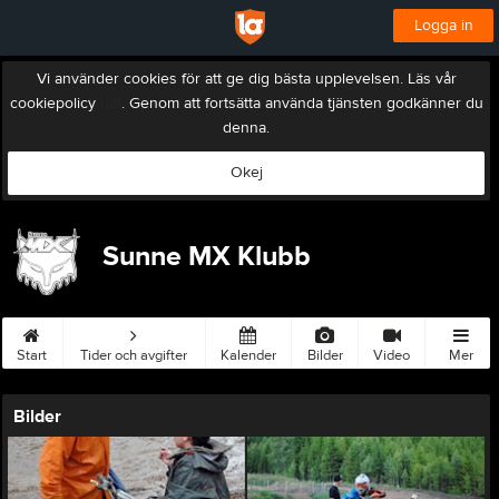
Logga in
Vi använder cookies för att ge dig bästa upplevelsen. Läs vår
cookiepolicy
här
. Genom att fortsätta använda tjänsten godkänner du
denna.
Okej
Sunne MX Klubb
Start
Tider och avgifter
Kalender
Bilder
Video
Mer
Bilder