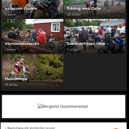
v-crossen i sunne
Träning med Calle
5 bilder
22 bilder
Värmlandscrossen
Svelandsfräsen tibro
1 bilder
3 bilder
Huvudmapp
15 bilder
Registrera din klubb/din grupp