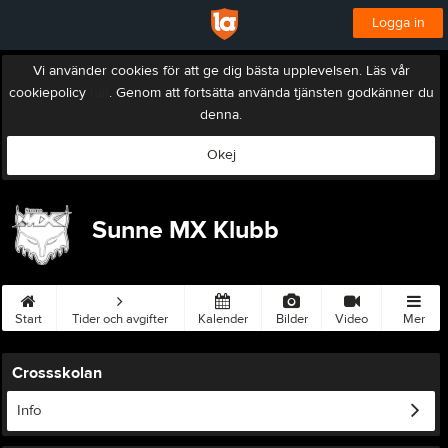
Logga in
Vi använder cookies för att ge dig bästa upplevelsen. Läs vår
cookiepolicy
här
. Genom att fortsätta använda tjänsten godkänner du
denna.
Okej
Sunne MX Klubb
Start
Tider och avgifter
Kalender
Bilder
Video
Mer
Crossskolan
Info