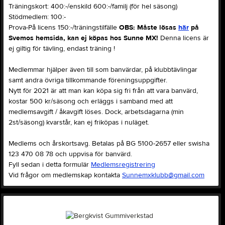
Träningskort: 400:-/enskild 600:-/familj (för hel säsong)
Stödmedlem: 100:-
Prova-På licens 150:-/träningstilfälle
OBS: Måste lösas
här
på
Svemos hemsida, kan ej köpas hos Sunne MX!
Denna licens är
ej giltig för tävling, endast träning !
Medlemmar hjälper även till som banvärdar, på klubbtävlingar
samt andra övriga tillkommande föreningsuppgifter.
Nytt för 2021 är att man kan köpa sig fri från att vara banvärd,
kostar 500 kr/säsong och erläggs i samband med att
medlemsavgift / åkavgift löses. Dock, arbetsdagarna (min
2st/säsong) kvarstår, kan ej friköpas i nuläget.
Medlems och årskortsavg. Betalas på BG 5100-2657 eller swisha
123 470 08 78 och uppvisa för banvärd.
Fyll sedan i detta formulär
Medlemsregistrering
Vid frågor om medlemskap kontakta
Sunnemxklubb@gmail.com