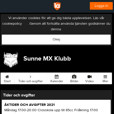
Logga in
Vi använder cookies för att ge dig bästa upplevelsen. Läs vår
cookiepolicy
här
. Genom att fortsätta använda tjänsten godkänner du
denna.
Okej
Sunne MX Klubb
Start
Tider och avgifter
Kalender
Bilder
Video
Mer
Tider och avgifter
ÅKTIDER OCH AVGIFTER 2021
Måndag 17.00-20.00 Crosskola upp till 85cc Friåkning 17.00