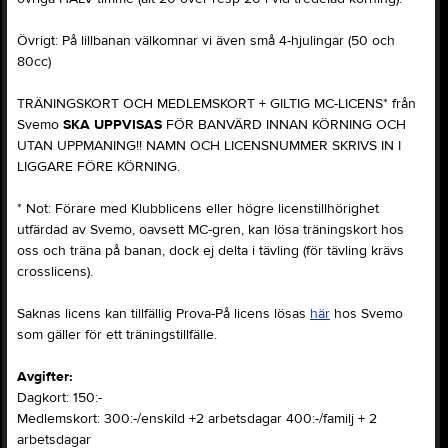
Övrigt: På lillbanan välkomnar vi även små 4-hjulingar (50 och
80cc)
TRÄNINGSKORT OCH MEDLEMSKORT + GILTIG MC-LICENS* från
Svemo
SKA UPPVISAS
FÖR BANVÄRD INNAN KÖRNING OCH
UTAN UPPMANING!! NAMN OCH LICENSNUMMER SKRIVS IN I
LIGGARE FÖRE KÖRNING.
* Not: Förare med Klubblicens eller högre licenstillhörighet
utfärdad av Svemo, oavsett MC-gren, kan lösa träningskort hos
oss och träna på banan, dock ej delta i tävling (för tävling krävs
crosslicens).
Saknas licens kan tillfällig Prova-På licens lösas
här
hos Svemo
som gäller för ett träningstillfälle.
Avgifter:
Dagkort: 150:-
Medlemskort: 300:-/enskild +2 arbetsdagar 400:-/familj + 2
arbetsdagar