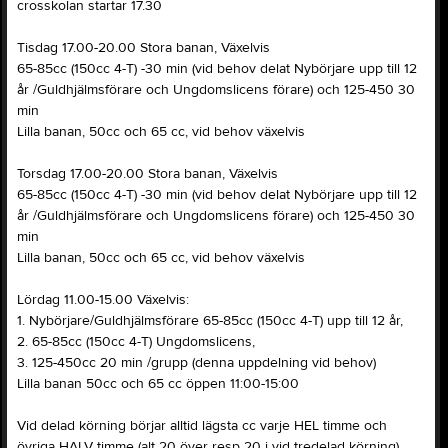
crosskolan startar 17.30
Tisdag 17.00-20.00 Stora banan, Växelvis
65-85cc (150cc 4-T) -30 min (vid behov delat Nybörjare upp till 12
år /Guldhjälmsförare och Ungdomslicens förare) och 125-450 30
min
Lilla banan, 50cc och 65 cc, vid behov växelvis
Torsdag 17.00-20.00 Stora banan, Växelvis
65-85cc (150cc 4-T) -30 min (vid behov delat Nybörjare upp till 12
år /Guldhjälmsförare och Ungdomslicens förare) och 125-450 30
min
Lilla banan, 50cc och 65 cc, vid behov växelvis
Lördag 11.00-15.00 Växelvis:
1. Nybörjare/Guldhjälmsförare 65-85cc (150cc 4-T) upp till 12 år,
2. 65-85cc (150cc 4-T) Ungdomslicens,
3. 125-450cc 20 min /grupp (denna uppdelning vid behov)
Lilla banan 50cc och 65 cc öppen 11:00-15:00
Vid delad körning börjar alltid lägsta cc varje HEL timme och
övriga HALV timme (alt 20 över resp 20 i vid tredelad körning).