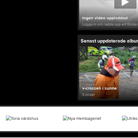
Ingen video uppladdad
Logga in och ladda upp ert första 
Senast uppdaterade alb
v-crossen i sunne
5 bilder