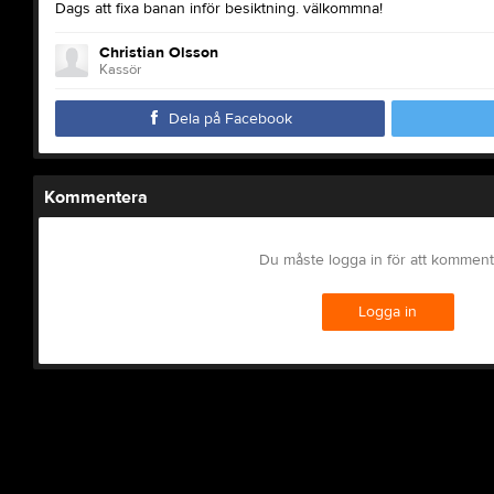
Dags att fixa banan inför besiktning. välkommna!
Christian Olsson
Kassör
Dela på Facebook
Kommentera
Du måste logga in för att kommen
Logga in