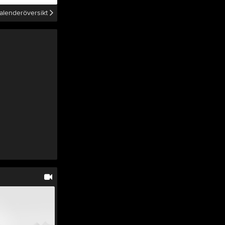
Resultat
Artiklar
Banan
alenderöversikt
Hitta hit
Banansvariga
Miljö
Ett varv
Banvärdar 2025
Tjäna pengar
Cupguiden