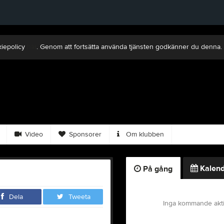
kiepolicy
här
. Genom att fortsätta använda tjänsten godkänner du denna.
Video
Sponsorer
Om klubben
Kalend
På gång
Dela
Tweeta
Inga kommande akti