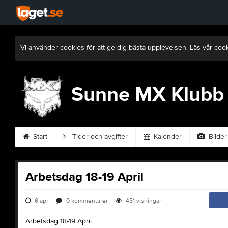
Vi använder cookies för att ge dig bästa upplevelsen. Läs vår coo
Sunne MX Klubb
Start
Tider och avgifter
Kalender
Bilder
Arbetsdag 18-19 April
6 apr
0
kommentarer
451
visningar
Arbetsdag 18-19 April