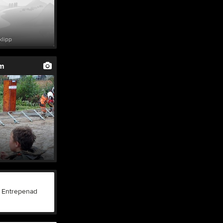
klipp
um