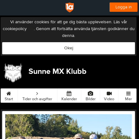
Logga in
Vi använder cookies för att ge dig bästa upplevelsen. Läs vår
cookiepolicy
här
. Genom att fortsätta använda tjänsten godkänner du
denna.
Okej
Sunne MX Klubb
Start
Tider och avgifter
Kalender
Bilder
Video
Mer