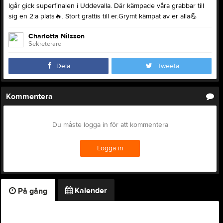
Igår gick superfinalen i Uddevalla. Där kämpade våra grabbar till
sig en 2:a plats
🔥
. Stort grattis till er.Grymt kämpat av er alla
💪
Charlotta Nilsson
Sekreterare
Dela
Tweeta
Kommentera
Du måste logga in för att kommentera
Logga in
Kalender
På gång