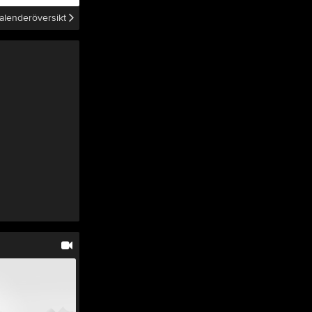
Resultat
Artiklar
Banan
alenderöversikt
Hitta hit
Banansvariga
Miljö
Ett varv
Banvärdar 2025
Tjäna pengar
Cupguiden