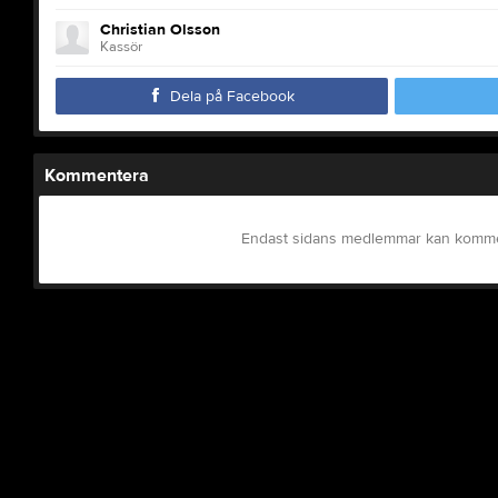
Christian Olsson
Kassör
Dela på Facebook
Kommentera
Endast sidans medlemmar kan komm