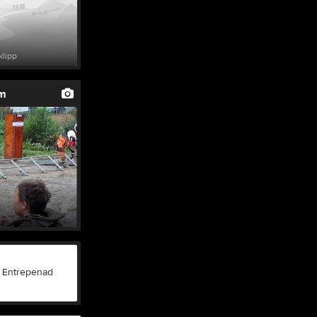
klipp
um