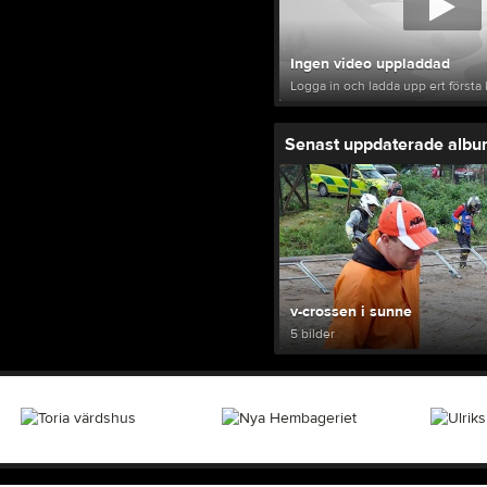
Ingen video uppladdad
Logga in och ladda upp ert första 
Senast uppdaterade alb
v-crossen i sunne
5 bilder