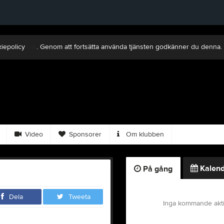
kiepolicy
här
. Genom att fortsätta använda tjänsten godkänner du denna.
Video
Sponsorer
Om klubben
Kalend
På gång
Dela
Tweeta
Inga kommande akti