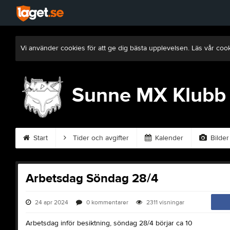
Vi använder cookies för att ge dig bästa upplevelsen. Läs vår coo
Sunne MX Klubb
Start
Tider och avgifter
Kalender
Bilder
Arbetsdag Söndag 28/4
24 apr 2024
0
kommentarer
2311
visningar
Arbetsdag inför besiktning, söndag 28/4 börjar ca 10