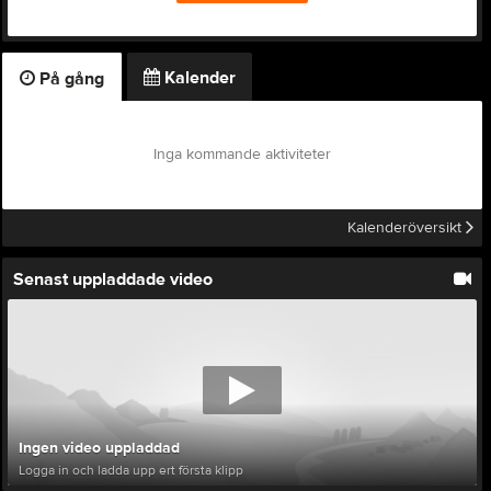
Kalender
På gång
Inga kommande aktiviteter
Kalenderöversikt
Senast uppladdade video
Ingen video uppladdad
Logga in och ladda upp ert första klipp