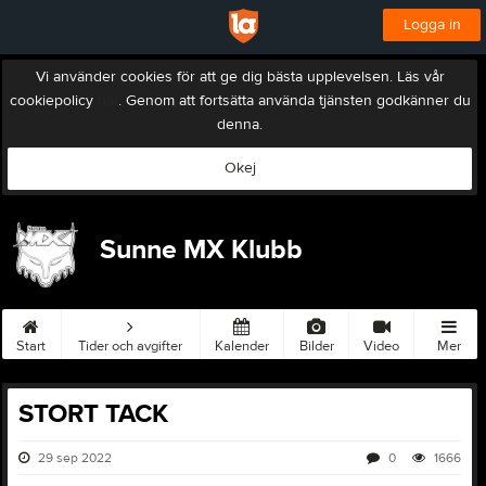
Logga in
Vi använder cookies för att ge dig bästa upplevelsen. Läs vår
cookiepolicy
här
. Genom att fortsätta använda tjänsten godkänner du
denna.
Okej
Sunne MX Klubb
Start
Tider och avgifter
Kalender
Bilder
Video
Mer
STORT TACK
29 sep 2022
0
1666