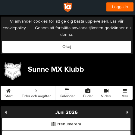
Logga in
Vi använder cookies för att ge dig bästa upplevelsen. Läs vår
cookiepolicy
här
. Genom att fortsätta använda tjänsten godkänner du
denna.
Okej
Sunne MX Klubb
Start
Tider och avgifter
Kalender
Bilder
Video
Mer
Juni 2026
Prenumerera