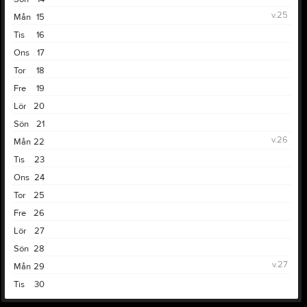
v.25
Mån
15
Tis
16
Ons
17
Tor
18
Fre
19
Lör
20
Sön
21
v.26
Mån
22
Tis
23
Ons
24
Tor
25
Fre
26
Lör
27
Sön
28
v.27
Mån
29
Tis
30