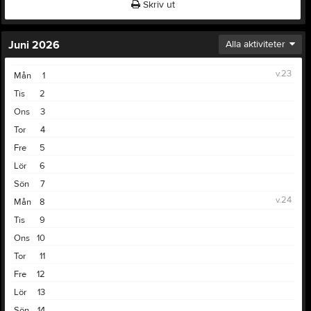
Skriv ut
Juni 2026
Alla aktiviteter
v.23
Mån
1
Tis
2
Ons
3
Tor
4
Fre
5
Lör
6
Sön
7
v.24
Mån
8
Tis
9
Ons
10
Tor
11
Fre
12
Lör
13
Sön
14