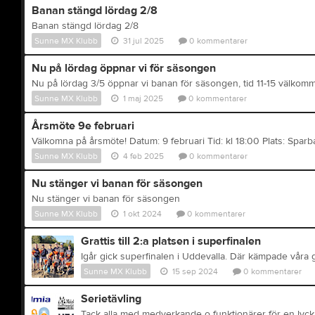
Banan stängd lördag 2/8
Banan stängd lördag 2/8
Sunne MX Klubb
31 jul 2025
0
kommentarer
Nu på lördag öppnar vi för säsongen
Nu på lördag 3/5 öppnar vi banan för säsongen, tid 11-15 välkom
Sunne MX Klubb
1 maj 2025
0
kommentarer
Årsmöte 9e februari
Välkomna på årsmöte! Datum: 9 februari Tid: kl 18:00 Plats: Spar
Sunne MX Klubb
4 feb 2025
0
kommentarer
Nu stänger vi banan för säsongen
Nu stänger vi banan för säsongen
Sunne MX Klubb
1 okt 2024
0
kommentarer
Grattis till 2:a platsen i superfinalen
Sunne MX Klubb
15 sep 2024
0
kommentarer
Serietävling
Tack alla med medverkande o funktionärer för en lyck