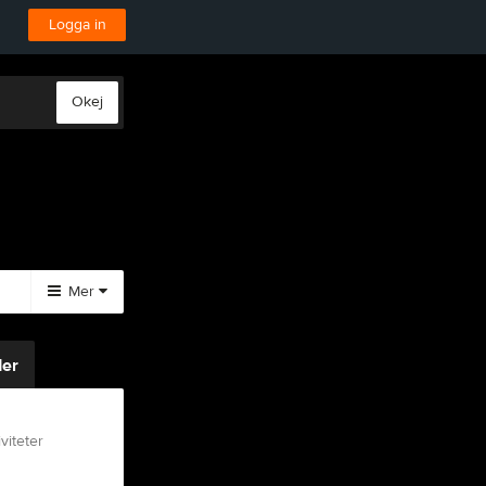
Logga in
Okej
Mer
Huvudmeny
Crossskolan
Medlem
Övrigt
er
Styrelse
Info
Bli Medlem
Besökarstatistik
Kontakt
Tävling
Bild
Länkar
viteter
och
Svemo TA
Drogpolicy
Film